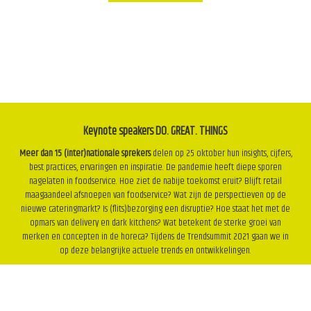
Keynote speakers DO. GREAT. THINGS
Meer dan 15 (inter)nationale sprekers
delen op 25 oktober hun insights, cijfers,
best practices, ervaringen en inspiratie. De pandemie heeft diepe sporen
nagelaten in foodservice. Hoe ziet de nabije toekomst eruit? Blijft retail
maagaandeel afsnoepen van foodservice? Wat zijn de perspectieven op de
nieuwe cateringmarkt? Is (flits)bezorging een disruptie? Hoe staat het met de
opmars van delivery en dark kitchens? Wat betekent de sterke groei van
merken en concepten in de horeca? Tijdens de Trendsummit 2021 gaan we in
op deze belangrijke actuele trends en ontwikkelingen.