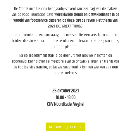
De Trendsummit is een tweejaarlijks event van één dag, van de makers
van de Food Inspiration Days. W
ereldwijde
trends en ontwikkelingen in de
wereld van foodservice passeren op deze dag de revue.
Het thema van
2021: DO. GREAT. THINGS
Het komende decennium vraagt om mensen die een verschil maken. Om
leiders die streven naar betere resultaten onderaan de streep; van mens,
dier en planeet.
Na de Trendsummit stap je de deur uit met nieuwe inzichten en
boordevol kennis over de meest relevante ontwikkelingen en trends van
de foodservicebranche, zodat we gezamenlijk kunnen werken aan een
betere toekomst.
25 oktober 2021
10:00 - 18:00
CHV Noordkade, Veghel
RESERVEER JE TICKET »